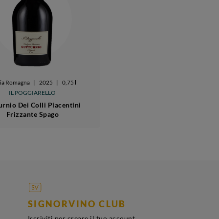
lia Romagna
|
2025
|
0,75 l
IL POGGIARELLO
urnio Dei Colli Piacentini
Frizzante Spago
SIGNORVINO CLUB
Iscriviti per creare il tuo account,