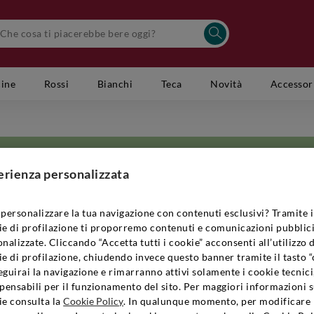
cine
Rossi
Bianchi
Teca
Novità
Accessor
erienza personalizzata
personalizzare la tua navigazione con contenuti esclusivi? Tramite i
ie di profilazione ti proporremo contenuti e comunicazioni pubblici
 la nascita dell’azienda vitivinicola Il Poggiarello. Dopo cento anni in cu
nalizzate. Cliccando “Accetta tutti i cookie” acconsenti all’utilizzo 
e viti, i pronipoti dei fondatori hanno rilevato l’azienda, raccogliendo la s
e di profilazione, chiudendo invece questo banner tramite il tasto “
na
in cui sorge la cantina Il Poggiarello è già particolarmente predisposta
guirai la navigazione e rimarranno attivi solamente i cookie tecnici
gneti di proprietà dell’azienda, sono noti e stimati per gli ottimi vini che se
pensabili per il funzionamento del sito. Per maggiori informazioni s
ivinicola si amalgamano alla perfezione, fa da protagonista un edificio in 
ie consulta la
Cookie Policy
. In qualunque momento, per modificare 
ndo un calice di buon
rosso
, circondati da un panorama delizioso, è possibi