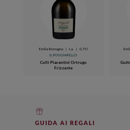
Emilia Romagna
|
s.a.
|
0,75 l
Emi
IL POGGIARELLO
Colli Piacentini Ortrugo
Gutt
Frizzante
GUIDA AI REGALI