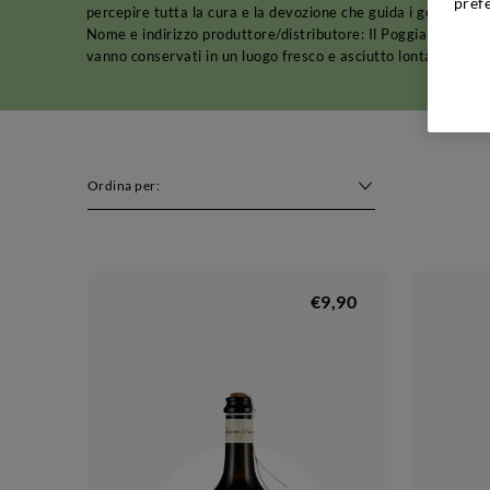
pref
percepire tutta la cura e la devozione che guida i gestori e c
Nome e indirizzo produttore/distributore: Il Poggiarello - Lo
vanno conservati in un luogo fresco e asciutto lontano da fon
Ordina per:
€9,90