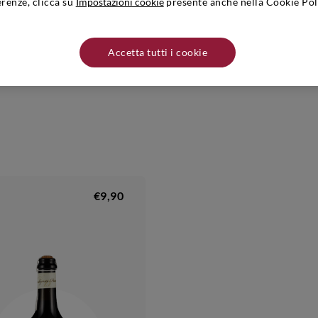
erenze, clicca su
Impostazioni cookie
presente anche nella Cookie Pol
he ha permesso loro di posizionarsi su mercati italiani ed esteri in pochi a
c.Poggiarello, 1 - 29020 Fraz.Scrivellano, Travo (PC). I prodotti di questa
ti di calore.
Accetta tutti i cookie
€9,90