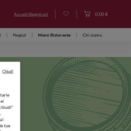
0,00 €
Accedi/Registrati
Accedi
i
Negozi
Menù Ristorante
Chi siamo
Chiudi
tarie
i si sono
dei
fida di
chiudi”
 alla
,
 ne
ui
pietra
le tue
le