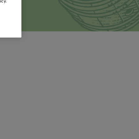
icy.
nni.
 cantina