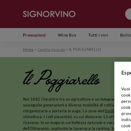
Promozioni
Wine Box
Tutti i vini
Bolli
Home
>
>
IL POGGIARELLO
Cantine Vinicole
Il Poggiarello
Esp
Vuoi 
cook
Nel 1882 l’incontro tra un agricoltore e un falegname suggella
perso
susseguite generazioni e diverse modalità di coltivazione dell
cooki
riorganizzarla e portarla in auge. La zona dell’
Emilia-Romag
prose
viticoltura. I colli piacentini, su cui dimorano 13 ettari di vi
indis
ricavano. In un luogo in cui bellezza naturale e vocazione vit
cook
dell’Ottocento, ospitante la taverna e la cantina. Sorseggia