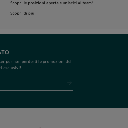
Scopri le posizioni aperte e unisciti al team!
Scopri di più
ATO
tter per non perderti le promozioni del
i esclusivi!