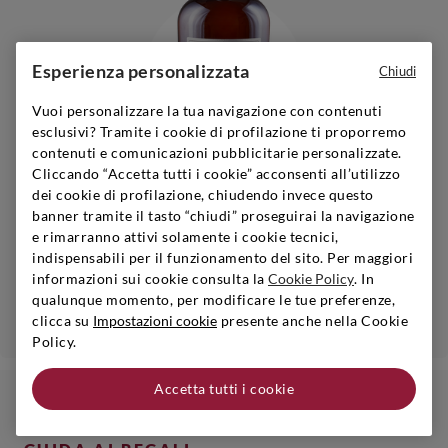
Esperienza personalizzata
Chiudi
Vuoi personalizzare la tua navigazione con contenuti
esclusivi? Tramite i cookie di profilazione ti proporremo
contenuti e comunicazioni pubblicitarie personalizzate.
Cliccando “Accetta tutti i cookie” acconsenti all’utilizzo
dei cookie di profilazione, chiudendo invece questo
banner tramite il tasto “chiudi” proseguirai la navigazione
Friuli-Venezia Giulia
|
2020
|
0,75 l
e rimarranno attivi solamente i cookie tecnici,
IL NUOVO PARADISETTO
indispensabili per il funzionamento del sito. Per maggiori
Bianco Nuovo Paradisetto
informazioni sui cookie consulta la
Cookie Policy
. In
qualunque momento, per modificare le tue preferenze,
Aggiungi
clicca su
Impostazioni cookie
presente anche nella Cookie
Policy.
Accetta tutti i cookie