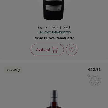
Liguria
|
2020
|
0,75 l
IL NUOVO PARADISETTO
Rosso Nuovo Paradisetto
Aggiungi
€22,91
6bt - 10%
i