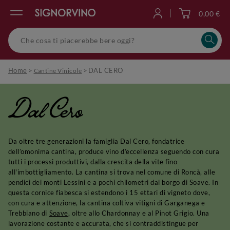
0,00 €
Accedi
Home
>
>
DAL CERO
Cantine Vinicole
Dal Cero
Da oltre tre generazioni la famiglia Dal Cero, fondatrice
dell’omonima cantina, produce vino d’eccellenza seguendo con cura
tutti i processi produttivi, dalla crescita della vite fino
all'imbottigliamento. La cantina si trova nel comune di Roncà, alle
pendici dei monti Lessini e a pochi chilometri dal borgo di Soave. In
questa cornice fiabesca si estendono i 15 ettari di vigneto dove,
con cura e attenzione, la cantina coltiva vitigni di Garganega e
Trebbiano di
Soave
, oltre allo Chardonnay e al Pinot Grigio. Una
lavorazione costante e accurata, che si contraddistingue per