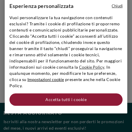
Esperienza personalizzata
Chiudi
Vuoi personalizzare la tua navigazione con contenuti
SIGNORVINO CLUB
esclusivi? Tramite i cookie di profilazione ti proporremo
Iscriviti per creare il tuo account,
contenuti e comunicazioni pubblicitarie personalizzate.
diventare un membro e godere di vantaggi esclusivi.
Cliccando “Accetta tutti i cookie” acconsenti all’utilizzo
dei cookie di profilazione, chiudendo invece questo
Scopri di più
banner tramite il tasto “chiudi” proseguirai la navigazione
e rimarranno attivi solamente i cookie tecnici,
indispensabili per il funzionamento del sito. Per maggiori
informazioni sui cookie consulta la
Cookie Policy
. In
qualunque momento, per modificare le tue preferenze,
LAVORA CON NOI
clicca su
Impostazioni cookie
presente anche nella Cookie
Scopri le posizioni aperte e unisciti al team!
Policy.
Scopri di più
Accetta tutti i cookie
RESTA AGGIORNATO
Iscriviti alla nostra newsletter per non perderti le promozioni
del mese, i nuovi arrivi ed eventi esclusivi!