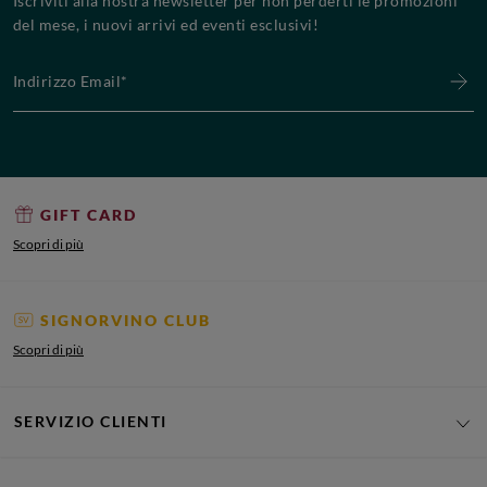
Iscriviti alla nostra newsletter per non perderti le promozioni
del mese, i nuovi arrivi ed eventi esclusivi!
Indirizzo Email*
GIFT CARD
Scopri di più
SIGNORVINO CLUB
Scopri di più
SERVIZIO CLIENTI