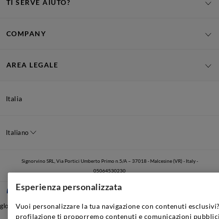
TI SERVE AIUTO?
COMPANY
AREA LEGALE
Italia
Italiano
Signorvino SRL, Via Portici Umberto Primo n.5/A – 37018 - Malcesine (VR) - Italy -
05064530230
Esperienza personalizzata
Vuoi personalizzare la tua navigazione con contenuti esclusivi?
global.nocontent
profilazione ti proporremo contenuti e comunicazioni pubblici