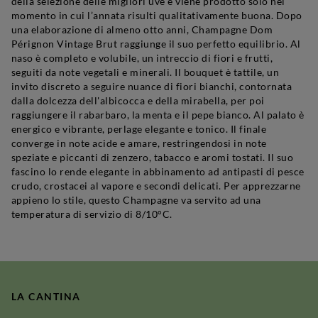
della selezione delle migliori uve e viene prodotto solo nel
momento in cui l’annata risulti qualitativamente buona. Dopo
una elaborazione di almeno otto anni, Champagne Dom
Pérignon Vintage Brut raggiunge il suo perfetto equilibrio. Al
naso è completo e volubile, un intreccio di fiori e frutti,
seguiti da note vegetali e minerali. Il bouquet è tattile, un
invito discreto a seguire nuance di fiori bianchi, contornata
dalla dolcezza dell'albicocca e della mirabella, per poi
raggiungere il rabarbaro, la menta e il pepe bianco. Al palato è
energico e vibrante, perlage elegante e tonico. Il finale
converge in note acide e amare, restringendosi in note
speziate e piccanti di zenzero, tabacco e aromi tostati. Il suo
fascino lo rende elegante in abbinamento ad antipasti di pesce
crudo, crostacei al vapore e secondi delicati. Per apprezzarne
appieno lo stile, questo Champagne va servito ad una
temperatura di servizio di 8/10°C.
LA CANTINA