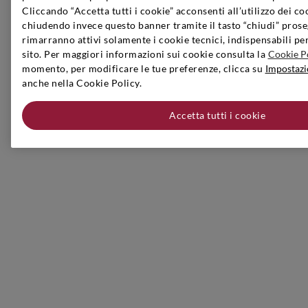
Cliccando “Accetta tutti i cookie” acconsenti all’utilizzo dei co
chiudendo invece questo banner tramite il tasto “chiudi” prose
rimarranno attivi solamente i cookie tecnici, indispensabili pe
sito. Per maggiori informazioni sui cookie consulta la
Cookie P
momento, per modificare le tue preferenze, clicca su
Impostazi
anche nella Cookie Policy.
Accetta tutti i cookie