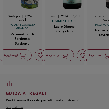
Sardegna
|
2024
|
Lazio
|
2024
|
0,75 l
Piemonte
|
0,75 l
0,75
TENIMENTI LEONE
PODERE GUARDIA
PICO MA
Lazio Bianco
GRANDE
Barbera 
Caliga Bio
Vermentino Di
Lavig
Sardegna
Saldenya
Aggiungi
Aggiungi
Aggiungi
GUIDA AI REGALI
Puoi trovare il regalo perfetto, vai sul sicuro!
Scopri di più