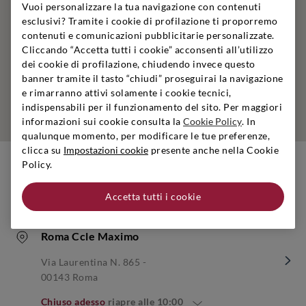
Vuoi personalizzare la tua navigazione con contenuti
esclusivi? Tramite i cookie di profilazione ti proporremo
contenuti e comunicazioni pubblicitarie personalizzate.
Cliccando “Accetta tutti i cookie” acconsenti all’utilizzo
dei cookie di profilazione, chiudendo invece questo
banner tramite il tasto “chiudi” proseguirai la navigazione
e rimarranno attivi solamente i cookie tecnici,
indispensabili per il funzionamento del sito. Per maggiori
informazioni sui cookie consulta la
Cookie Policy
. In
qualunque momento, per modificare le tue preferenze,
clicca su
Impostazioni cookie
presente anche nella Cookie
Policy.
Negozi nelle vicinanze
Accetta tutti i cookie
Roma Ccle Maximo
Via Laurentina N. 865 -
00143 Roma
Chiuso adesso
riapre alle
10:00