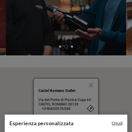
Castel Romano Outlet
Via del Ponte di Piscina Cupa 64
CASTEL ROMANO
00128
+390650576546
Esperienza personalizzata
Chiudi
A